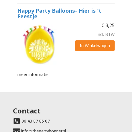
Happy Party Balloons- Hier is 't
Feestje
€
3,25
Incl. BTW
In Winkelwagen
meer informatie
Contact
06 43 87 85 07
info@thepartyhopper.nl