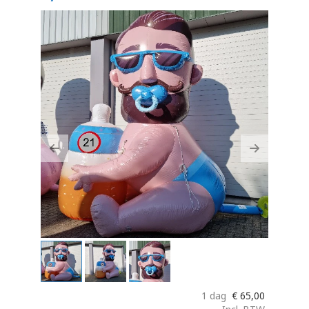
Previous
Next
1 dag
€
65,00