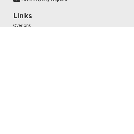
Links
Over ons
Partners
Shop
Levering
Veilig winkelen
Service
Klantenservice
Contact
© 2026 - The
Partyhopper
facebook