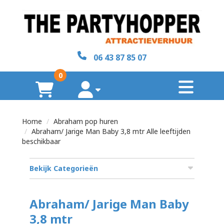
sluiten
×
06 43 87 85 07
Home
0
toggl
Over
winkelwagen
account
ons
Home
Abraham pop huren
Contact
Abraham/ Jarige Man Baby 3,8 mtr Alle leeftijden
beschikbaar
Bekijk Categorieën
zoeken
Abraham/ Jarige Man Baby
3,8 mtr