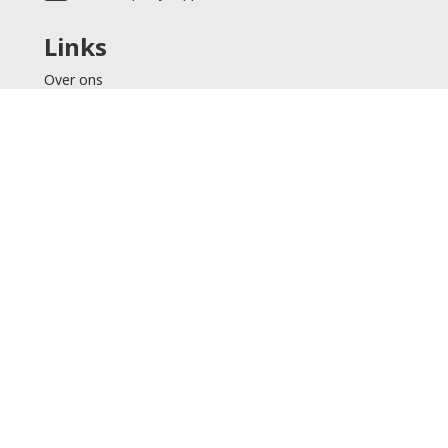
Links
Over ons
Partners
Shop
Levering
Veilig winkelen
Service
Klantenservice
Contact
© 2026 - The
Partyhopper
facebook