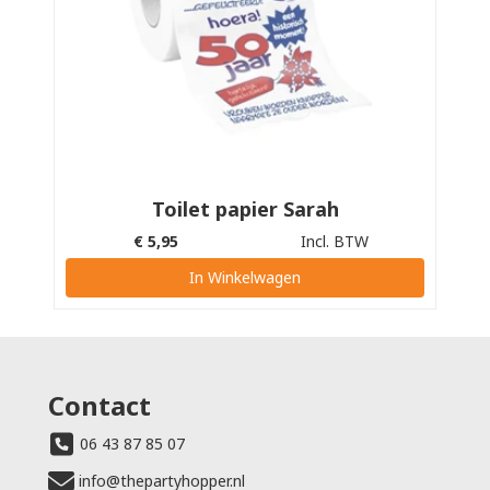
Toilet papier Sarah
€
5,95
Incl. BTW
In Winkelwagen
Contact
06 43 87 85 07
info@thepartyhopper.nl