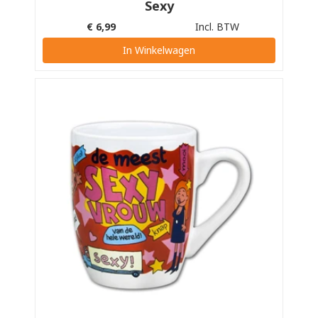
Sexy
€
6,99
Incl. BTW
In Winkelwagen