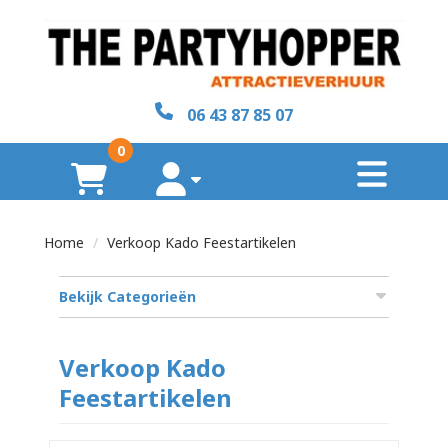
sluiten
×
06 43 87 85 07
Home
0
toggl
Over
winkelwagen
account
ons
Home
Verkoop Kado Feestartikelen
Contact
Bekijk Categorieën
zoeken
Verkoop Kado
Feestartikelen