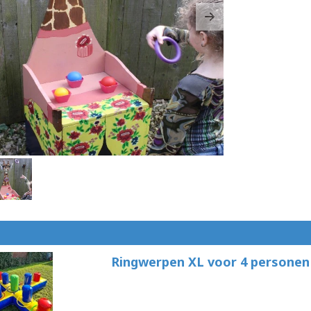
ous
Next
Ringwerpen XL voor 4 personen