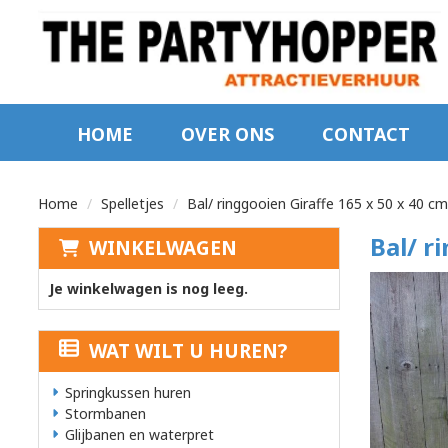
sluiten
×
HOME
OVER ONS
CONTACT
Home
Home
Spelletjes
Bal/ ringgooien Giraffe 165 x 50 x 40 cm
Over
Bal/ r
WINKELWAGEN
ons
Je winkelwagen is nog leeg.
Contact
WAT WILT U HUREN?
Springkussen huren
zoeken
Stormbanen
Glijbanen en waterpret