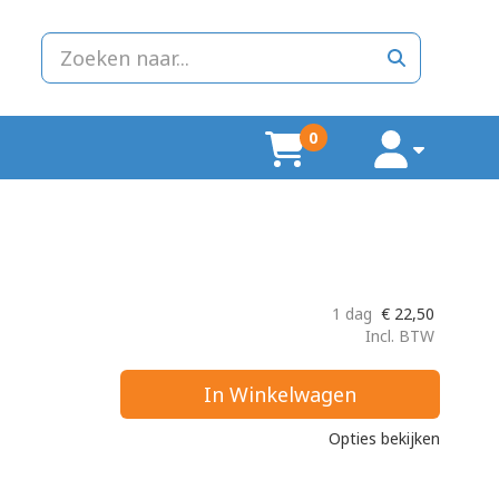
zoeken
0
winkelwagen
account
1 dag
€
22,50
Incl. BTW
In Winkelwagen
Opties bekijken