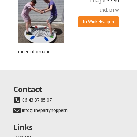
1 dag
€
37,50
Incl. BTW
In Winkelwagen
meer informatie
Contact
06 43 87 85 07
info@thepartyhopper.nl
Links