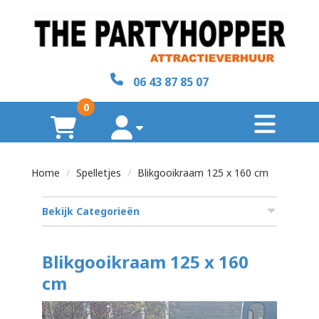
sluiten
×
06 43 87 85 07
Home
0
toggl
Over
winkelwagen
account
ons
Home
Spelletjes
Blikgooikraam 125 x 160 cm
Contact
Bekijk Categorieën
zoeken
Blikgooikraam 125 x 160
cm