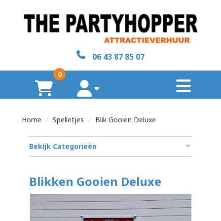
sluiten
×
06 43 87 85 07
Home
0
toggl
Over
winkelwagen
account
ons
Home
Spelletjes
Blik Gooien Deluxe
Contact
Bekijk Categorieën
zoeken
Blikken Gooien Deluxe