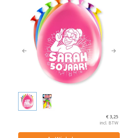
Previous
Next
€
3,25
incl. BTW