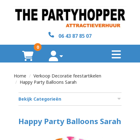
sluiten
×
06 43 87 85 07
Home
0
toggl
Over
winkelwagen
account
ons
Home
Verkoop Decoratie feestartikelen
Contact
Happy Party Balloons Sarah
Bekijk Categorieën
zoeken
Happy Party Balloons Sarah