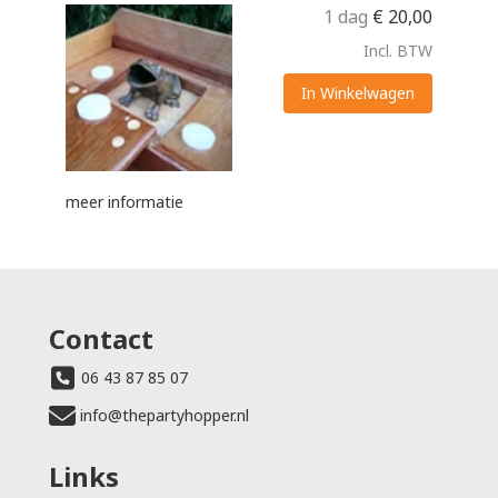
1 dag
€
20,00
Incl. BTW
In Winkelwagen
meer informatie
Contact
06 43 87 85 07
info@thepartyhopper.nl
Links