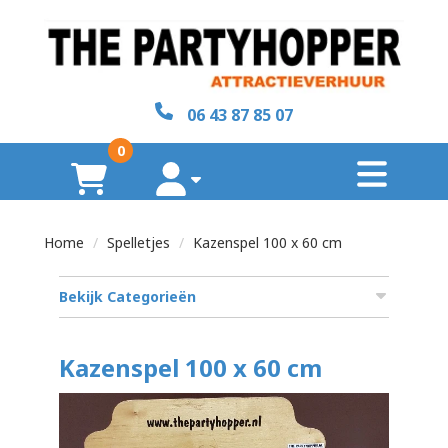
sluiten
×
06 43 87 85 07
Home
0
toggl
Over
winkelwagen
account
ons
Home
Spelletjes
Kazenspel 100 x 60 cm
Contact
Bekijk Categorieën
zoeken
Kazenspel 100 x 60 cm