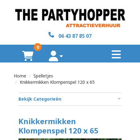
sluiten
×
06 43 87 85 07
Home
0
toggl
Over
winkelwagen
account
ons
Home
Spelletjes
Contact
Knikkermikken Klompenspel 120 x 65
Bekijk Categorieën
zoeken
Knikkermikken
Klompenspel 120 x 65