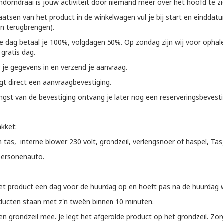
ndomdraai is jouw activiteit door niemand meer over het hoofd te zi
aatsen van het product in de winkelwagen vul je bij start en eindda
n terugbrengen).
e dag betaal je 100%, volgdagen 50%. Op zondag zijn wij voor ophal
 gratis dag.
r je gegevens in en verzend je aanvraag.
gt direct een aanvraagbevestiging.
gst van de bevestiging ontvang je later nog een reserveringsbevesti
kket:
n tas, interne blower 230 volt, grondzeil, verlengsnoer of haspel, Tas
personenauto.
het product een dag voor de huurdag op en hoeft pas na de huurdag w
ducten staan met z'n tweën binnen 10 minuten.
 een grondzeil mee. Je legt het afgerolde product op het grondzeil. 