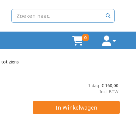
zoeken
0
winkelwagen
account
 tot ziens
1 dag
€
160,00
Incl. BTW
In Winkelwagen