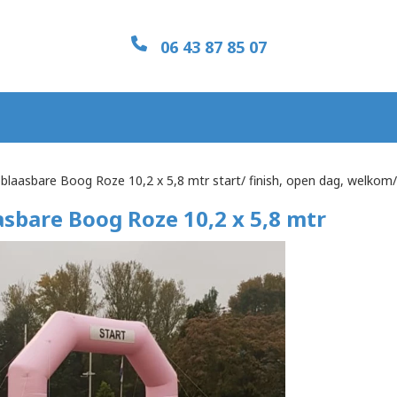
06 43 87 85 07
blaasbare Boog Roze 10,2 x 5,8 mtr start/ finish, open dag, welkom/
sbare Boog Roze 10,2 x 5,8 mtr