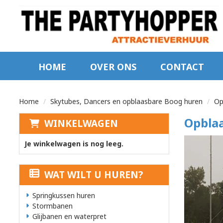
sluiten
×
HOME
OVER ONS
CONTACT
Home
Home
Skytubes, Dancers en opblaasbare Boog huren
Op
Over
Opblaa
WINKELWAGEN
ons
Je winkelwagen is nog leeg.
Contact
WAT WILT U HUREN?
Springkussen huren
zoeken
Stormbanen
Glijbanen en waterpret