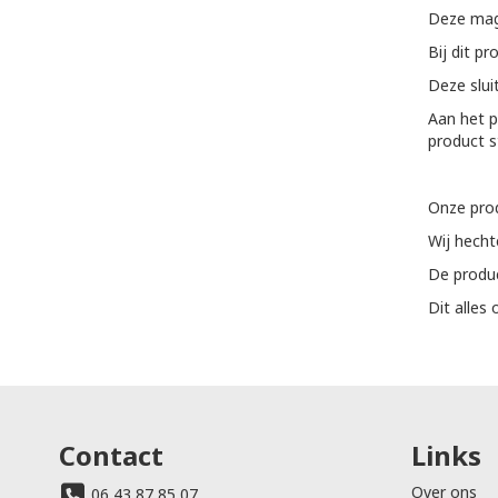
Deze mag
Bij dit pr
Deze slui
Aan het p
product s
Onze prod
Wij hech
De produc
Dit alles
Contact
Links
Over ons
06 43 87 85 07