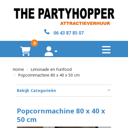
sluiten
×
06 43 87 85 07
Home
0
toggl
Over
winkelwagen
account
ons
Home
Limonade en Funfood
Contact
Popcornmachine 80 x 40 x 50 cm
Bekijk Categorieën
zoeken
Popcornmachine 80 x 40 x
50 cm